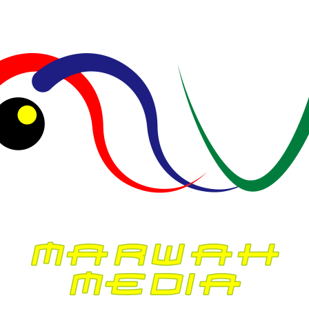
• Surya Dinata
•
| Rokan Hulu |
• dicari…
•
Koresponden Riau
• M. Arifin Ilham
Manager Iklan
• Dodi Alfan
Manager Sirkulasi
• Roesniati Rusli, S.Pd
Manager Keuangan
• Miranda Isza, SE
• Rendi Oktavianto
Manager Web Content
• Muhammad Ismed, S.Kom
Ombudsman