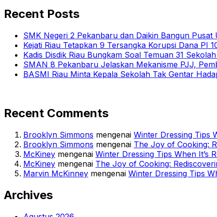
Recent Posts
SMK Negeri 2 Pekanbaru dan Daikin Bangun Pusat U
Kejati Riau Tetapkan 9 Tersangka Korupsi Dana PI
Kadis Disdik Riau Bungkam Soal Temuan 31 Sekola
SMAN 8 Pekanbaru Jelaskan Mekanisme PJJ, Pemb
BASMI Riau Minta Kepala Sekolah Tak Gentar Hada
Recent Comments
Brooklyn Simmons
mengenai
Winter Dressing Tips W
Brooklyn Simmons
mengenai
The Joy of Cooking: 
McKiney
mengenai
Winter Dressing Tips When It’s R
McKiney
mengenai
The Joy of Cooking: Rediscover
Marvin McKinney
mengenai
Winter Dressing Tips Wh
Archives
Agustus 2026