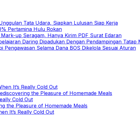
nggulan Tata Udara, Siapkan Lulusan Siap Kerja
 10% Pertamina Hulu Rokan
h Mark-up Seragam, Hanya Kirim PDF Surat Edaran
elajaran Daring Dipadukan Dengan Pendampingan Tatap
pi Pengawasan Selama Dana BOS Dikelola Sesuai Aturan
hen It’s Really Cold Out
Rediscovering the Pleasure of Homemade Meals
eally Cold Out
ing the Pleasure of Homemade Meals
en It’s Really Cold Out