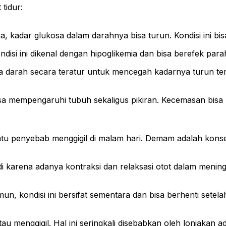
tidur:
 kadar glukosa dalam darahnya bisa turun. Kondisi ini bi
disi ini dikenal dengan hipoglikemia dan bisa berefek para
sa darah secara teratur untuk mencegah kadarnya turun ter
 mempengaruhi tubuh sekaligus pikiran. Kecemasan bisa m
atu penyebab menggigil di malam hari. Demam adalah konse
adi karena adanya kontraksi dan relaksasi otot dalam mening
amun, kondisi ini bersifat sementara dan bisa berhenti set
 menggigil. Hal ini seringkali disebabkan oleh lonjakan a