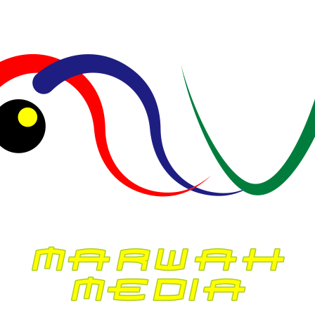
• Surya Dinata
•
| Rokan Hulu |
• dicari…
•
Koresponden Riau
• M. Arifin Ilham
Manager Iklan
• Dodi Alfan
Manager Sirkulasi
• Roesniati Rusli, S.Pd
Manager Keuangan
• Miranda Isza, SE
• Rendi Oktavianto
Manager Web Content
• Muhammad Ismed, S.Kom
Ombudsman