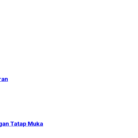
ran
gan Tatap Muka