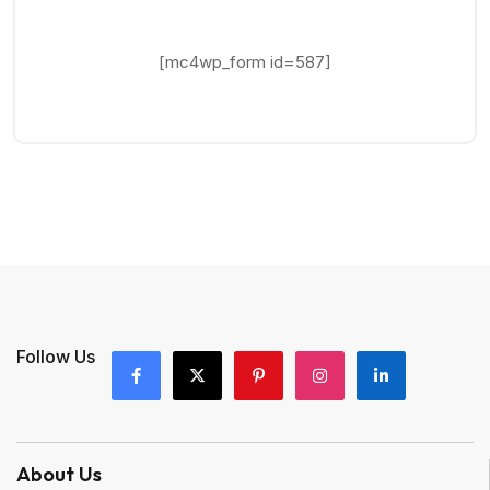
[mc4wp_form id=587]
Follow Us
About Us